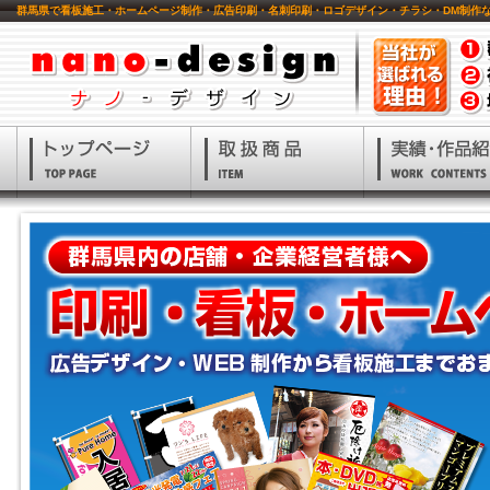
群馬県で看板施工・ホームページ制作・広告印刷・名刺印刷・ロゴデザイン・チラシ・DM制作