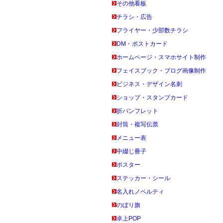
その他看板
チラシ・広告
フライヤー・少部数チラシ
DM・ポストカード
ホームページ・スマホサイト制作
フェイスブック・ブログ画像制作
ビジネス・デザイン名刺
ショップ・スタンプカード
折パンフレット
封筒・複写伝票
メニュー表
中綴じ冊子
ポスター
ステッカー・シール
名入れノベルティ
のぼり旗
卓上POP