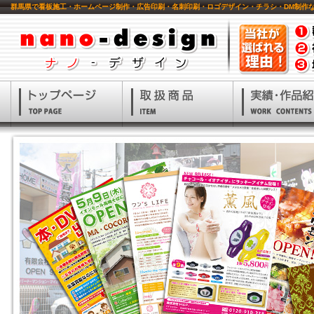
群馬県で看板施工・ホームページ制作・広告印刷・名刺印刷・ロゴデザイン・チラシ・DM制作