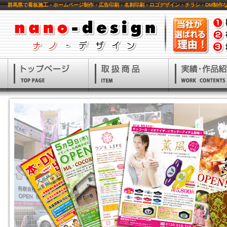
群馬県で看板施工・ホームページ制作・広告印刷・名刺印刷・ロゴデザイン・チラシ・DM制作