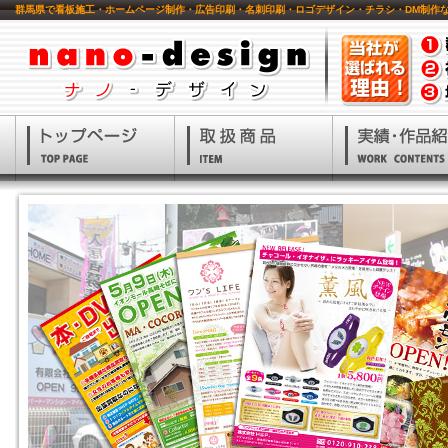
群馬県で看板施工・ホームページ制作・広告印刷・名刺印刷・ロゴデザイン・チラシ・DM制作